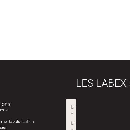
LES LABEX
tions
tions
me de valorisation
ces