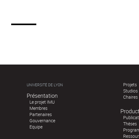
Projets
UNIVERSITÉ DE LYON
Studios
Présentation
Chaires
Le projet IMU
Membres
Produc
Partenaires
Publica
Gouvernance
Thèses
Equipe
Program
Ressour