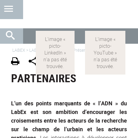
LABEX >
LABEX IMU
>
IMU-FR
> Présentation >
partenaires
PARTENAIRES
L’un des points marquants de « l’ADN » du
LabEx est son ambition d’encourager les
croisements entre les acteurs de la recherche
sur le champ de l’urbain et les acteurs
praticiens.
Les interactions à développer sont