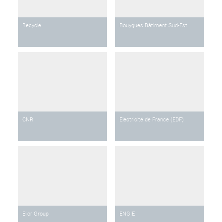
Becycle
Bouygues Bâtiment Sud-Est
CNR
Electricité de France (EDF)
Elior Group
ENGIE