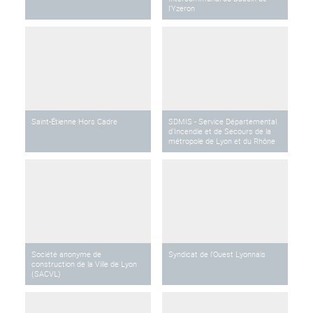
l'Yzeron
Saint-Étienne Hors Cadre
SDMIS - Service Départemental
d'Incendie et de Secours de la
métropole de Lyon et du Rhône
Société anonyme de
Syndicat de l'Ouest Lyonnais
construction de la Ville de Lyon
(SACVL)