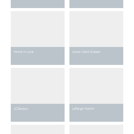
Home in Love
Isover Saint-Gobain
JCDecaux
Lafarge Holcim