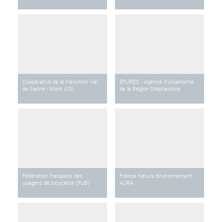
Coopérative de la transition Val
EPURES - Agence d'Urbanisme
de Saône - Mont d'Or
de la Région Stéphanoise
Fédération française des
France Nature Environnement
usagers de bicyclette (FUB)
AURA