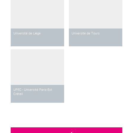
Université de Liège
Université de Tours
UPEC - Université Paris-Est
Créteil