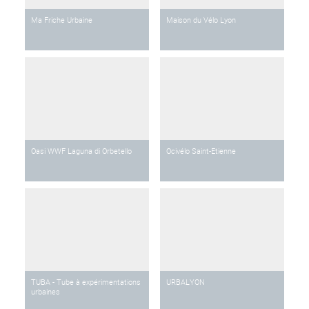
Ma Friche Urbaine
Maison du Vélo Lyon
Oasi WWF Laguna di Orbetello
Ocivélo Saint-Etienne
TUBA - Tube à expérimentations
URBALYON
urbaines