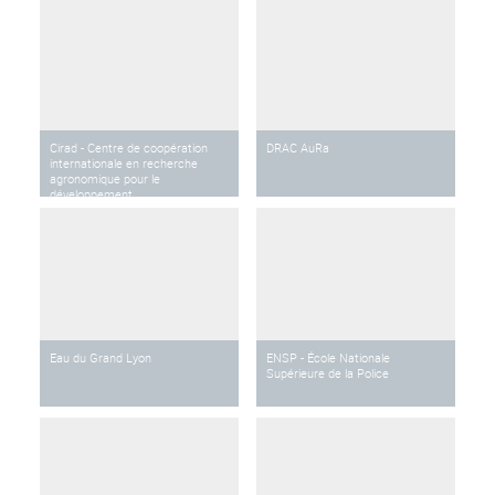
Cirad - Centre de coopération
DRAC AuRa
internationale en recherche
agronomique pour le
développement
Eau du Grand Lyon
ENSP - École Nationale
Supérieure de la Police