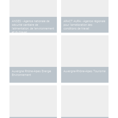
ANSES - Agence nationale de
ARACT AURA - Agence régionale
sécurité sanitaire de
pour l'amélioration des
l'alimentation, de l'environnement
conditions de travail
et du travail
Auvergne Rhône-Alpes Energie
Auvergne-Rhône-Alpes Tourisme
Environnement