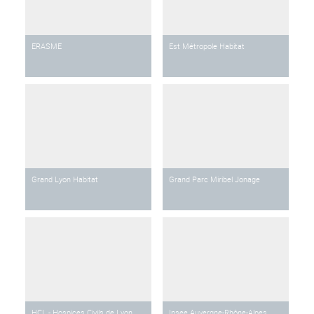
ERASME
Est Métropole Habitat
Grand Lyon Habitat
Grand Parc Miribel Jonage
HCL - Hospices Civils de Lyon
Insee Auvergne-Rhône-Alpes