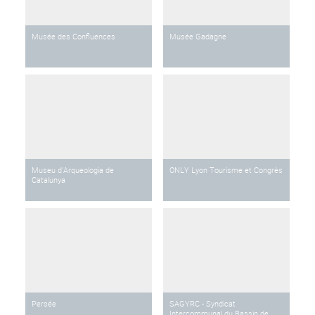
Musée des Confluences
Musée Gadagne
Museu d'Arqueologia de
ONLY Lyon Tourisme et Congrès
Catalunya
Persée
SAGYRC - Syndicat
Intercommunal du Bassin de