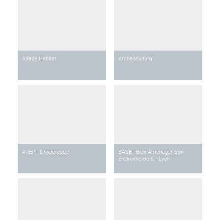
Alliade Habitat
Archeodunum
AREP - L'hypercube
BASE - Bien Aménager Son
Environnement - Lyon