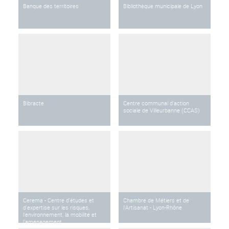
Banque des territoires
Bibliothèque municipale de Lyon
Bibracte
Centre communal d'action
sociale de Villeurbanne (CCAS)
Cerema - Centre d'études et
Chambre de Métiers et de
d'expertise sur les risques,
l'Artisanat - Lyon-Rhône
l'environnement, la mobilité et
l'aménagement