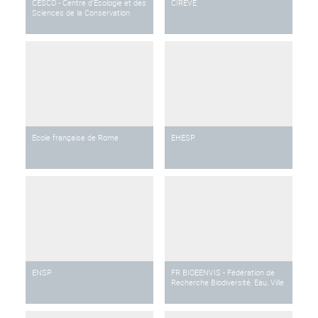
CESCO - Centre d'Ecologie et des
CIREVE
Sciences de la Conservation
Ecole française de Rome
EHESP
ENSP
FR BIOEENVIS - Fédération de
Recherche Biodiversité, Eau, Ville