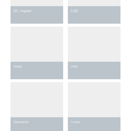
SPL Segapal
SUEZ
Veolia
Vicat
Webcastor
Yunow