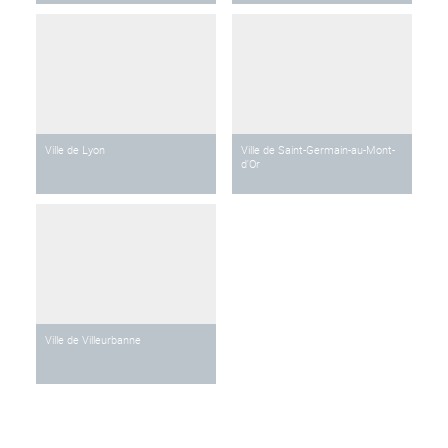
Ville de Lyon
Ville de Saint-Germain-au-Mont-
d'Or
Ville de Villeurbanne