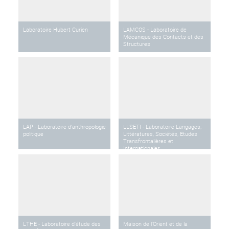
Laboratoire Hubert Curien
LAMCOS - Laboratoire de
Mécanique des Contacts et des
Structures
LAP - Laboratoire d'anthropologie
LLSETI - Laboratoire Langages,
politique
Littératures, Sociétés, Etudes
Transfrontalières et
Internationales
LTHE - Laboratoire d'étude des
Maison de l'Orient et de la