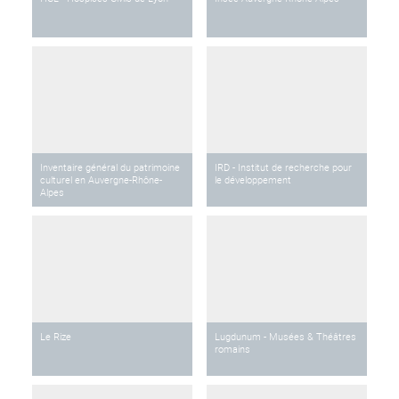
Inventaire général du patrimoine
IRD - Institut de recherche pour
culturel en Auvergne-Rhône-
le développement
Alpes
Le Rize
Lugdunum - Musées & Théâtres
romains