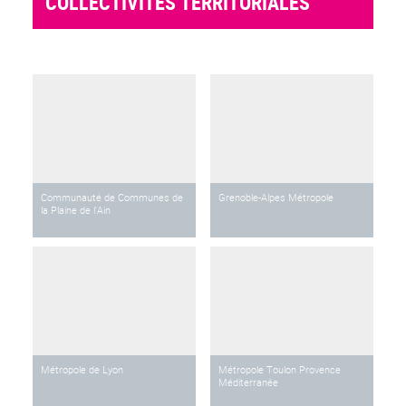
COLLECTIVITÉS TERRITORIALES
Communauté de Communes de
Grenoble-Alpes Métropole
la Plaine de l'Ain
Métropole de Lyon
Métropole Toulon Provence
Méditerranée