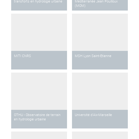
transforts en hydrologie urbaine
Méditerranée Jean Pouilloux
(MOM)
MITI CNRS
MSH Lyon Saint-Etienne
OTHU - Observatoire de terrain
Université d'Aix-Marseille
en hydrologie urbaine