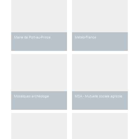
Mairie de Port-au-Prince
Météo-France
Mosaïques archéologie
MSA - Mutuelle sociale agricole