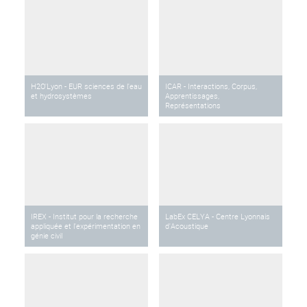
H2O'Lyon - EUR sciences de l'eau
ICAR - Interactions, Corpus,
et hydrosystèmes
Apprentissages,
Représentations
IREX - Institut pour la recherche
LabEx CELYA - Centre Lyonnais
appliquée et l'expérimentation en
d'Acoustique
génie civil