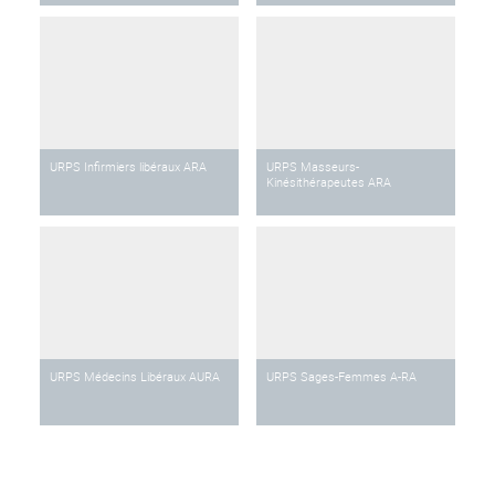
URPS Infirmiers libéraux ARA
URPS Masseurs-
Kinésithérapeutes ARA
URPS Médecins Libéraux AURA
URPS Sages-Femmes A-RA