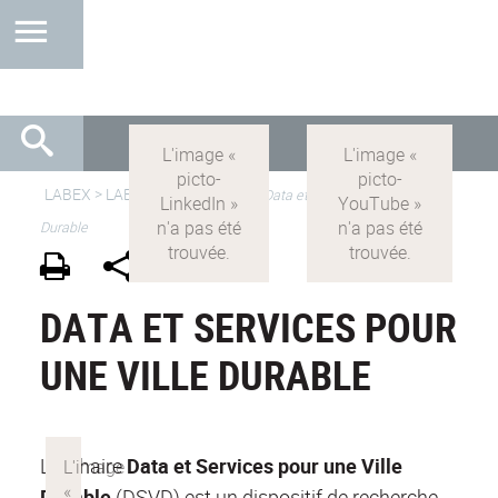
LABEX >
LABEX IMU
>
IMU-FR
>
Data et Services pour une Ville
Durable
DATA ET SERVICES POUR
UNE VILLE DURABLE
La Chaire
Data et Services pour une Ville
Durable
(DSVD) est un dispositif de recherche