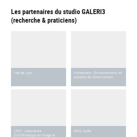
Les partenaires du studio GALERI3
(recherche & praticiens)
Ville de Lyon
Archéorient - Environnements et
sociétés de l'Orient ancien
LIRIS - Laboratoire
DRAC AuRa
d'InfoRmatique en Image et