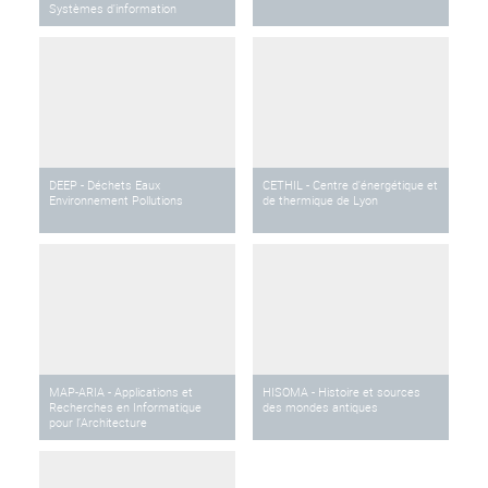
Systèmes d'information
DEEP - Déchets Eaux
CETHIL - Centre d'énergétique et
Environnement Pollutions
de thermique de Lyon
MAP-ARIA - Applications et
HISOMA - Histoire et sources
Recherches en Informatique
des mondes antiques
pour l’Architecture