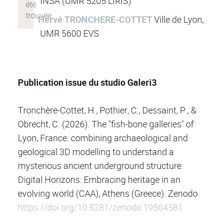
INSA
(UMR 5205 LIRIS)
Hervé TRONCHERE-COTTET
Ville de Lyon,
UMR 5600 EVS
Publication issue du studio Galeri3
Tronchère-Cottet, H., Pothier, C., Dessaint, P., &
Obrecht, C. (2026). The "fish-bone galleries" of
Lyon, France: combining archaeological and
geological 3D modelling to understand a
mysterious ancient underground structure.
Digital Horizons: Embracing heritage in an
evolving world (CAA), Athens (Greece). Zenodo.
https://doi.org/10.5281/zenodo.19564581