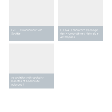
EVS - Environnement Ville
LEHNA - Laboratoire d'Ecologie
Société
des Hydrosystèmes Naturels et
Anthropisés
Association ArthropologiA -
Insectes et biodiversité,
agissons !