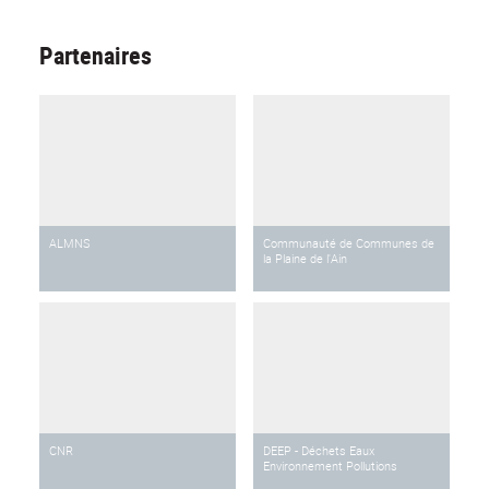
Partenaires
ALMNS
Communauté de Communes de
la Plaine de l'Ain
CNR
DEEP - Déchets Eaux
Environnement Pollutions