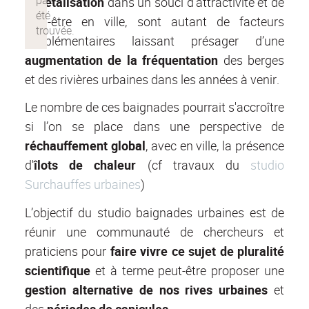
végétalisation
dans un souci d’attractivité et de
bien-être en ville, sont autant de facteurs
supplémentaires laissant présager d’une
augmentation de la fréquentation
des berges
et des rivières urbaines dans les années à venir.
Le nombre de ces baignades pourrait s'accroître
si l’on se place dans une perspective de
réchauffement global
, avec en ville, la présence
d'
îlots de chaleur
(cf travaux du
studio
Surchauffes urbaines
)
L’objectif du studio baignades urbaines est de
réunir une communauté de chercheurs et
praticiens pour
faire vivre ce sujet de pluralité
scientifique
et à terme peut-être proposer une
gestion alternative de nos rives urbaines
et
des
périodes de canicules
.