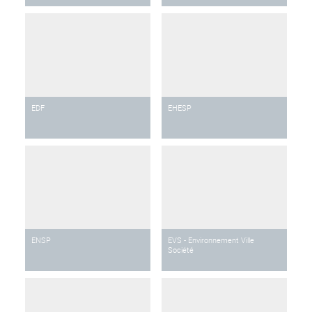
EDF
EHESP
ENSP
EVS - Environnement Ville
Société