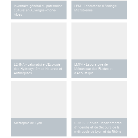
Inventaire général du patrimoine
LEM - Laboratoire d'Ecologie
culturel en Auvergne-Rhône-
Microbienne
Alpes
LEHNA - Laboratoire d'Ecologie
LMFA - Laboratoire de
des Hydrosystèmes Naturels et
Mécanique des Fluides et
Anthropisés
d’Acoustique
Métropole de Lyon
SDMIS - Service Départemental
d'Incendie et de Secours de la
métropole de Lyon et du Rhône