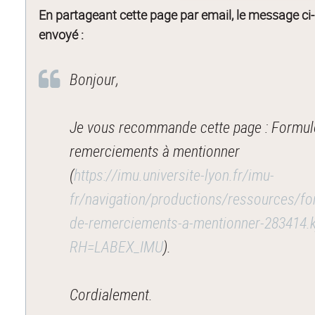
En partageant cette page par email, le message ci
envoyé :
Bonjour,
Je vous recommande cette page : Formul
remerciements à mentionner
(
https://imu.universite-lyon.fr/imu-
fr/navigation/productions/ressources/fo
de-remerciements-a-mentionner-283414.k
RH=LABEX_IMU
).
Cordialement.