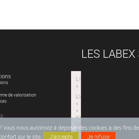
LES LABEX
tions
tions
me de valorisation
ces
ÉS
epte" vous nous autorisez à déposer des cookies à des fins 
nfort sur le site.
J'accepte
Je refuse