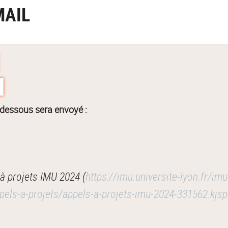
MAIL
-dessous sera envoyé :
à projets IMU 2024 (
https://imu.universite-lyon.fr/imu
ppels-a-projets/appels-a-projets-imu-2024-331562.k