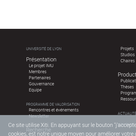
Projets
UNIVERSITÉ DE LYON
Studios
Présentation
Chaires
Le projet IMU
Membres
Produc
Partenaires
Publica
Gouvernance
Thèses
Equipe
Program
Ressour
PROGRAMME DE VALORISATION
Rencontres et événements
ACTUALIT
Newsletter
Ce site utilise Xiti. En appuyant sur le bouton "j'acc
CONTACT
Recherche
cookies, est notre unique moyen pour améliorer votre co