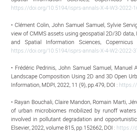
https://doi.org/10.5194/isprs-annals-X-4-W3-2022-
• Clément Colin, John Samuel Samuel, Sylvie Servign
view of CMMS assets using geospatial 2D/3D data,
and Spatial Information Sciences, Copernicus 
https://doi.org/10.5194/isprs-annals-X-4-W2-2022-
• Frédéric Pedrinis, John Samuel Samuel, Manuel Ap
Landscape Composition Using 2D and 3D Open Urban
Information, MDPI, 2022, 11 (9), pp.479, DOI :
https:/
• Rayan Bouchali, Claire Mandon, Romain Marti, Jérô
of urban microbiomes mobilized by runoff waters
involved in pollutant degradation and opportunisti
Elsevier, 2022, volume 815, pp.152662, DOI :
https://