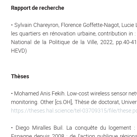
Rapport de recherche
• Sylvain Chareyron, Florence Goffette-Nagot, Lucie
les quartiers en rénovation urbaine, contribution i
National de la Politique de la Ville, 2022, pp.40-4
HEVD)
Thèses
• Mohamed Anis Fekih. Low-cost wireless sensor netwo
monitoring. Other [cs.OH], Thèse de doctorat, Univer
https://theses.hal.science/tel-03709315/file/these.p
• Diego Miralles Buil. La conquête du logement : 
Espagne depuis 2008 : de l'action publique régionale