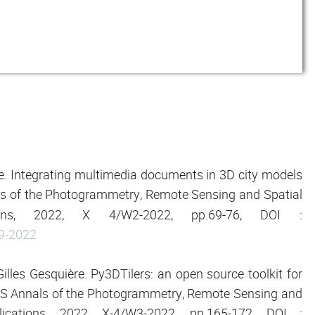
re. Integrating multimedia documents in 3D city models
s of the Photogrammetry, Remote Sensing and Spatial
ations, 2022, X 4/W2-2022, pp.69-76, DOI :
69-2022
illes Gesquière. Py3DTilers: an open source toolkit for
RS Annals of the Photogrammetry, Remote Sensing and
lications, 2022, X-4/W3-2022, pp.165-172, DOI :