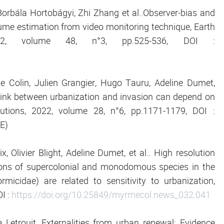
orbála Hortobágyi, Zhi Zhang et al..Observer‐bias and
lume estimation from video monitoring technique, Earth
22, volume 48, n°3, pp.525-536, DOI :
e Colin, Julien Grangier, Hugo Tauru, Adeline Dumet,
ink between urbanization and invasion can depend on
butions, 2022, volume 28, n°6, pp.1171-1179, DOI :
E)
 Olivier Blight, Adeline Dumet, et al.. High resolution
tions of supercolonial and monodomous species in the
cidae) are related to sensitivity to urbanization,
I :
https://doi.org/10.25849/myrmecol.news_032:041
e Letrouit, Externalities from urban renewal: Evidence