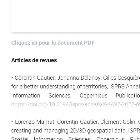
Cliquez ici pour le document PDF
Articles de revues
• Corentin Gautier, Johanna Delanoy, Gilles Gesquiè
for a better understanding of territories,
ISPRS Annal
Information Sciences, Copernicus Public
https://doi.org/10.5194/isprs-annals-X-4-W2-2022-
• Lorenzo Marnat, Corentin Gautier, Clément Colin, G
creating and managing 2D/3D geospatial data, ISP
Spatial Information Sciences, Copernicus Pub