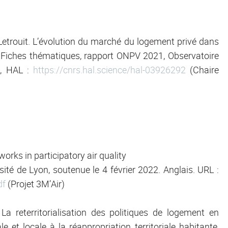
 Letrouit. L’évolution du marché du logement privé dans
n : Fiches thématiques, rapport ONPV 2021, Observatoire
1, HAL :
https://cnrs.hal.science/hal-03926292
(Chaire
rks in participatory air quality
sité de Lyon, soutenue le 4 février 2022. Anglais. URL :
df
(Projet 3M’Air)
La reterritorialisation des politiques de logement en
 et locale à la réappropriation territoriale habitante,