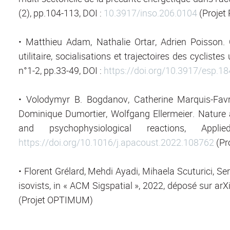
(2), pp.104-113, DOI :
10.3917/inso.206.0104
(Projet
• Matthieu Adam, Nathalie Ortar, Adrien Poisson. 
utilitaire, socialisations et trajectoires des cyclist
n°1-2, pp.33-49, DOI :
https://doi.org/10.3917/esp.1
• Volodymyr B. Bogdanov, Catherine Marquis-Favre,
Dominique Dumortier, Wolfgang Ellermeier. Nature a
and psychophysiological reactions, Ap
https://doi.org/10.1016/j.apacoust.2022.108762
(Pr
• Florent Grélard, Mehdi Ayadi, Mihaela Scuturici, Se
isovists, in « ACM Sigspatial », 2022, déposé sur arXi
(Projet OPTIMUM)