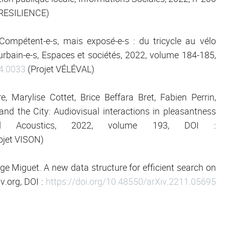
 RESILIENCE)
Compétent-e-s, mais exposé-e-s : du tricycle au vélo
es urbain-e-s, Espaces et sociétés, 2022, volume 184-185,
84.0033
(Projet VÉLÉVAL)
 Marylise Cottet, Brice Beffara Bret, Fabien Perrin,
nd the City: Audiovisual interactions in pleasantness
plied Acoustics, 2022, volume 193, DOI :
ojet VISON)
rge Miguet. A new data structure for efficient search on
v.org, DOI :
https://doi.org/10.48550/arXiv.2211.05695