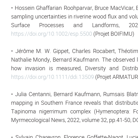
• Hossein Ghaffarian Roohparvar, Bruce MacVicar, B
sampling uncertainties in riverine wood flux and vo
Surface Processes and Landforms, 20
https://doi.org/10.1002/esp.5500
(Projet BOIFIMU)
• Jérôme M. W. Gippet, Charles Rocabert, Théotim
Nathalie Mondy, Bernard Kaufmann. The observed l
how invasion is measured, Diversity and Distri
https://doi.org/10.1111/ddi.13509
(Projet ARMATUR
• Julia Centanni, Bernard Kaufmann, Rumsais Blatrix,
mapping in Southern France reveals that distribu
Tapinoma nigerrimum complex (Hymenoptera: Formi
Myrmecological News, 2022, volume 32, pp.41-50, DO
• Sylvain Chareyron, Florence Goffette-Nagot, Luci