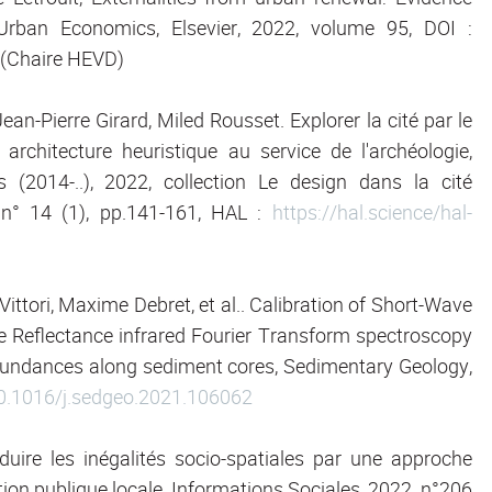
rban Economics, Elsevier, 2022, volume 95, DOI :
(Chaire HEVD)
an-Pierre Girard, Miled Rousset. Explorer la cité par le
rchitecture heuristique au service de l'archéologie,
(2014-..), 2022, collection Le design dans la cité
 n° 14 (1), pp.141-161, HAL :
https://hal.science/hal-
 Vittori, Maxime Debret, et al.. Calibration of Short-Wave
e Reflectance infrared Fourier Transform spectroscopy
abundances along sediment cores, Sedimentary Geology,
10.1016/j.sedgeo.2021.106062
éduire les inégalités socio-spatiales par une approche
ction publique locale, Informations Sociales, 2022, n°206