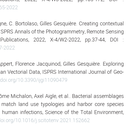
165-2022
e, C. Bortolaso, Gilles Gesquière. Creating contextual
 ISPRS Annals of the Photogrammetry, Remote Sensing
Publications, 2022, X-4/W2-2022, pp.37-44, DOI :
37-2022
pert, Florence Jacquinod, Gilles Gesquière. Exploring
 Vectorial Data, ISPRS International Journal of Geo-
/doi.org/10.3390/ijgi11090479
me Michalon, Axel Aigle, et al.. Bacterial assemblages
 match land use typologies and harbor core species
c human infections, Science of the Total Environment,
doi.org/10.1016/j.scitotenv.2021.152662