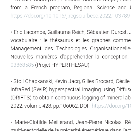
from a French program, Regional Science and U
https://doi.org/10.1016/j.regsciurbeco.2022.103789
• Eric Lacombe, Guillaume Reich, Sébastien Durost, Je
vocabulaire : le thésaurus et les graphes comme a
Management des Technologies Organisationnelles 
Nouvelles manières d'appréhender la conception,
03868585
(Projet HYPERTHESAU)
• Stoil Chapkanski, Kevin Jacq, Gilles Brocard, Cécile
InfraRed (SWIR) hyperspectral imaging using Diffus
(DRIFTS) to obtain continuous logging of mineral 
2022, volume 428, pp.106062, DOI :
https://doi.org/
• Marie-Clotilde Meillerand, Jean-Pierre Nicolas. R
multi-sectorielle de la précarité énergétique dans l’a