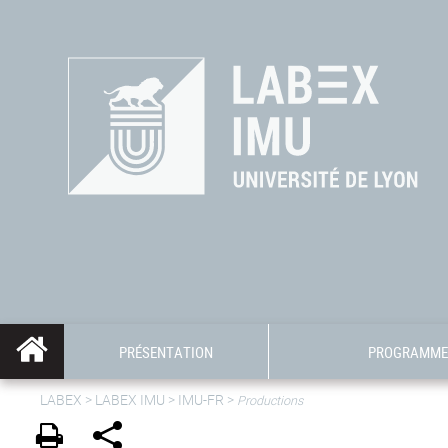
PRÉSENTATION
PROGRAMME 
LABEX >
LABEX IMU
>
IMU-FR
>
Productions