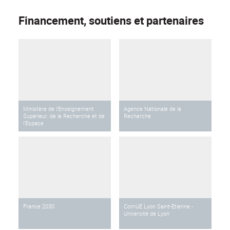
Financement, soutiens et partenaires
Ministère de l'Enseignement
Agence Nationale de la
Supérieur, de la Recherche et de
Recherche
l'Espace
France 2030
ComUE Lyon Saint-Etienne -
Université de Lyon