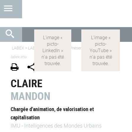
LABEX >
LABEX IMU
>
IMU-FR
> Présentation >
équipe du
labex imu
CLAIRE
MANDON
Chargée d'animation, de valorisation et
capitalisation
IMU - Intelligences des Mondes Urbains