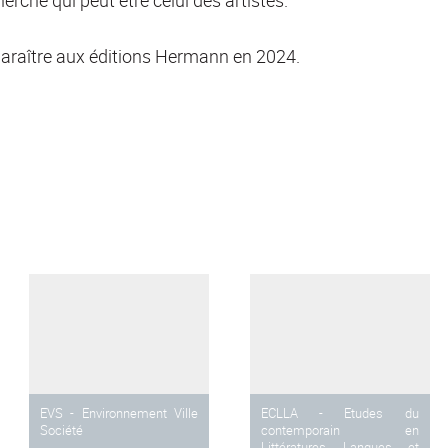
paraître aux éditions Hermann en 2024.
EVS - Environnement Ville
ECLLA - Etudes du
Société
contemporain en
Littératures, Langues et