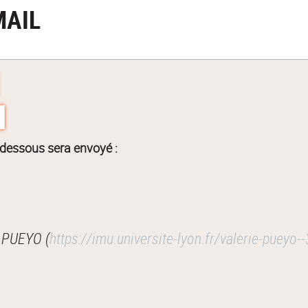
MAIL
-dessous sera envoyé :
Je vous recommande cette page : Valérie PUEYO (
https://imu.universite-lyon.fr/valerie-pue