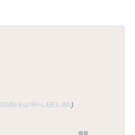
yo--330486.kjsp?RH=LABEX_IMU
).