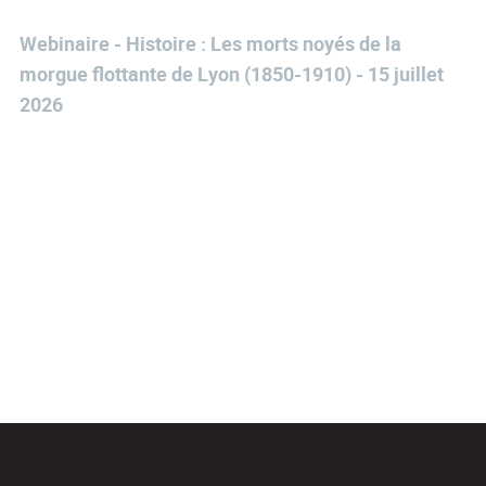
Webinaire - Histoire : Les morts noyés de la
morgue flottante de Lyon (1850-1910) - 15 juillet
2026