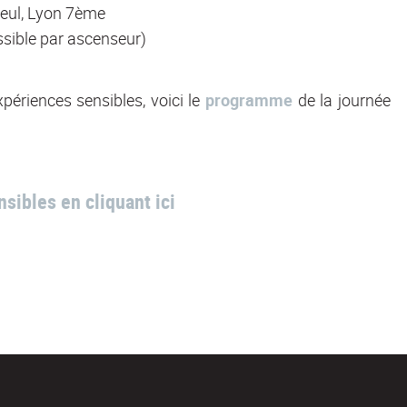
reul, Lyon 7ème
sible par ascenseur)
périences sensibles, voici le
programme
de la journée
sibles en cliquant ici