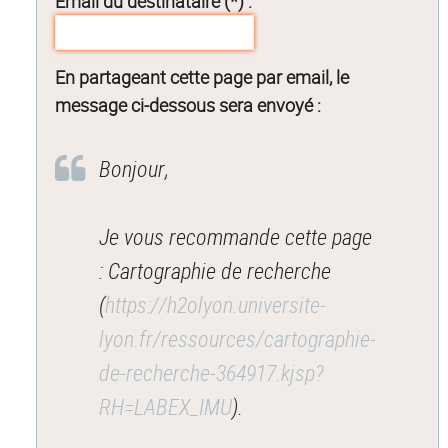
Email du destinataire (*) :
En partageant cette page par email, le
message ci-dessous sera envoyé :
Bonjour,
Je vous recommande cette page
: Cartographie de recherche
(
https://h2olyon.universite-
lyon.fr/ressources/cartographie-
de-recherche-364917.kjsp?
RH=LABEX_IMU
).