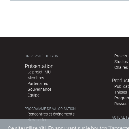
Projets
UNIVERSITÉ DE LYON
Studios
Présentation
Chaires
Le projet IMU
Membres
Produc
Partenaires
Publica
Gouvernance
Thèses
Equipe
Program
Ressour
PROGRAMME DE VALORISATION
Rencontres et événements
ACTUALIT
Newsletter
Ce site utilise Xiti. En appuyant sur le bouton "j'acc
CONTACT