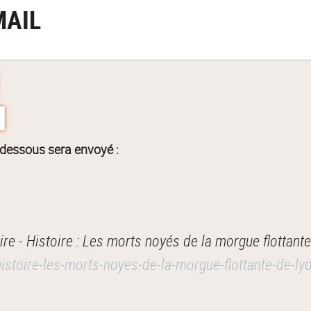
MAIL
-dessous sera envoyé :
 - Histoire : Les morts noyés de la morgue flottante 
-histoire-les-morts-noyes-de-la-morgue-flottante-de-ly