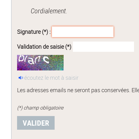
Cordialement.
Signature (*) :
Validation de saisie (*)
écoutez le mot à saisir
Les adresses emails ne seront pas conservées. Elle
(*) champ obligatoire