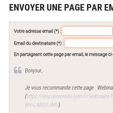
ENVOYER UNE PAGE PAR E
Votre adresse email (*) :
Email du destinataire (*) :
En partageant cette page par email, le message ci
Bonjour,
Je vous recommande cette page : Webinaire
(
https://imu.universite-lyon.fr/webinaire
RH=LABEX_IMU
).