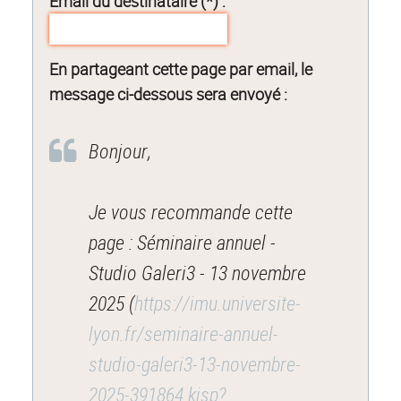
Email du destinataire (*) :
En partageant cette page par email, le
message ci-dessous sera envoyé :
Bonjour,
Je vous recommande cette
page : Séminaire annuel -
Studio Galeri3 - 13 novembre
2025 (
https://imu.universite-
lyon.fr/seminaire-annuel-
studio-galeri3-13-novembre-
2025-391864.kjsp?