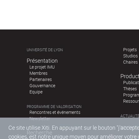
Projets
UNIVERSITÉ DE LYON
Studios
Présentation
Chaires
Le projet IMU
Membres
Produc
Partenaires
Publica
Gouvernance
Thèses
Equipe
Program
Ressour
PROGRAMME DE VALORISATION
Rencontres et événements
ACTUALIT
Newsletter
Ce site utilise Xiti. En appuyant sur le bouton "j'acc
CONTACT
Recherche
cookies, est notre unique moyen pour améliorer votre co