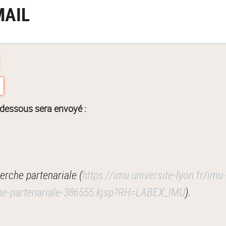
MAIL
-dessous sera envoyé :
rche partenariale (
https://imu.universite-lyon.fr/imu
rche-partenariale-386555.kjsp?RH=LABEX_IMU
).