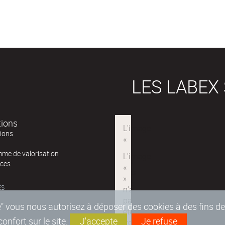
LES LABEX
tions
tions
me de valorisation
ces
ÉS
epte" vous nous autorisez à déposer des cookies à des fins 
nfort sur le site.
J'accepte
Je refuse