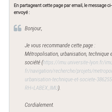
En partageant cette page par email, le message ci
envoyé :
Bonjour,
Je vous recommande cette page :
Métropolisation, urbanisation, technique 
société (
https://imu.universite-lyon.fr/im
fr/navigation/recherche/projets/metropol
urbanisation-technique-et-societe-386255
RH=LABEX_IMU
).
Cordialement.