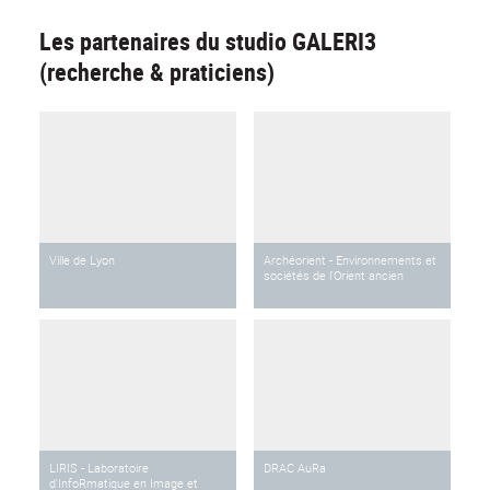
Les partenaires du studio GALERI3
(recherche & praticiens)
Ville de Lyon
Archéorient - Environnements et
sociétés de l'Orient ancien
LIRIS - Laboratoire
DRAC AuRa
d'InfoRmatique en Image et