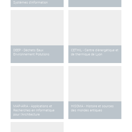
Systèmes d'information
DEEP - Déchets Eaux
CETHIL - Centre d'énergétique et
Environnement Pollutions
de thermique de Lyon
MAP-ARIA - Applications et
HISOMA - Histoire et sources
Recherches en Informatique
des mondes antiques
pour l’Architecture