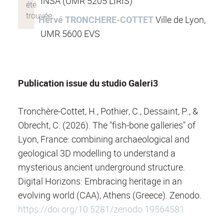
INSA
(UMR 5205 LIRIS)
Hervé TRONCHERE-COTTET
Ville de Lyon,
UMR 5600 EVS
Publication issue du studio Galeri3
Tronchère-Cottet, H., Pothier, C., Dessaint, P., &
Obrecht, C. (2026). The "fish-bone galleries" of
Lyon, France: combining archaeological and
geological 3D modelling to understand a
mysterious ancient underground structure.
Digital Horizons: Embracing heritage in an
evolving world (CAA), Athens (Greece). Zenodo.
https://doi.org/10.5281/zenodo.19564581